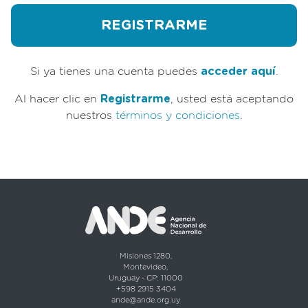
Si ya tienes una cuenta puedes
acceder aquí
.
Al hacer clic en
Registrarme
, usted está aceptando
nuestros
términos y condiciones
.
Misiones 1280,
Montevideo,
Uruguay - CP: 11000
+598 2915 3404
ande@ande.org.uy